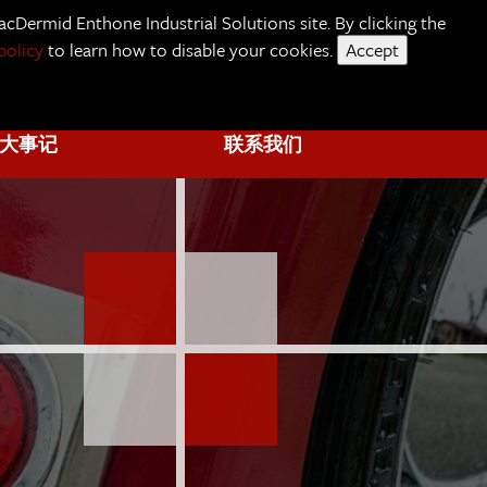
cDermid Enthone Industrial Solutions site. By clicking the
policy
to learn how to disable your cookies.
Accept
关于我们
大事记
联系我们