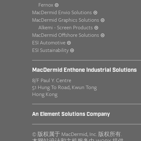
Fernox
MacDermid Envio Solutions
MacDermid Graphics Solutions
Alkemi - Screen Products
MacDermid Offshore Solutions
ESI Automotive
ESI Sustainability
MacDermid Enthone Industrial Solutions
8/F Paul Y. Centre
51 Hung To Road, Kwun Tong
Hong Kong
An Element Solutions Company
© 版权属于 MacDermid, Inc.
版权所有.
本网站设计和主机服务由
WORX
提供.