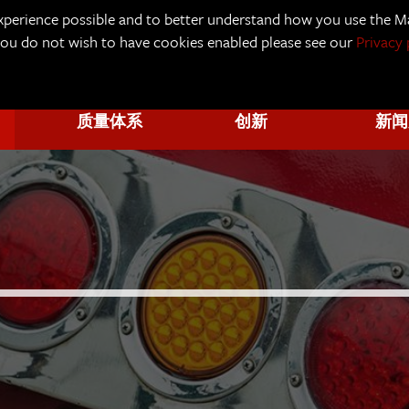
xperience possible and to better understand how you use the Ma
 you do not wish to have cookies enabled please see our
Privacy 
质量体系
创新
新闻