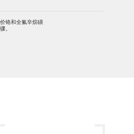
含六价铬和全氟辛烷磺
步骤。