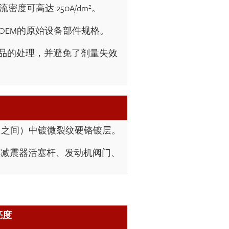
度可高达 250A/dm²。
合OEM的原始设备部件规格。
品的处理，并避免了剂量失效
/dm² 之间）中镀微裂纹硬铬镀层。
汽车减震器活塞杆、发动机阀门、
亮度