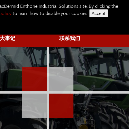
cDermid Enthone Industrial Solutions site. By clicking the
policy
to learn how to disable your cookies.
Accept
关于我们
大事记
联系我们