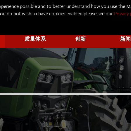
xperience possible and to better understand how you use the Ma
 you do not wish to have cookies enabled please see our
Privacy 
质量体系
创新
新闻