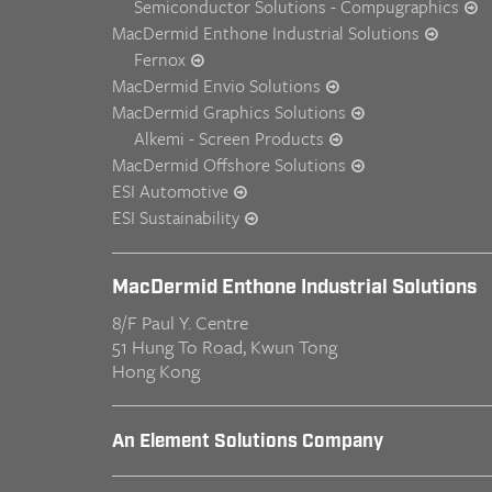
Semiconductor Solutions - Compugraphics
MacDermid Enthone Industrial Solutions
Fernox
MacDermid Envio Solutions
MacDermid Graphics Solutions
Alkemi - Screen Products
MacDermid Offshore Solutions
ESI Automotive
ESI Sustainability
MacDermid Enthone Industrial Solutions
8/F Paul Y. Centre
51 Hung To Road, Kwun Tong
Hong Kong
An Element Solutions Company